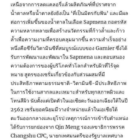
เหนือจากการลดแคลอรี่แล้วผลิตภัณฑ์ที่ปราศจาก
น้ำตาลหรือน้ำตาลยังยังเป็น ‘ที่เป็นมิตรกับฟัน’ และมีผล
ต่อการเพิ่มขึ้นของน้ำตาลในเลือด Sapmena ถอดรหัส
ความหลากหลายเพื่อสร้างนวัตกรรมที่ก้าวล้ำและก้าว
ล้ำเพื่อความงามที่ครอบคลุมมากขึ้น ความสำเร็จอย่าง
หนึ่งคือซีรั่มวิตามินซีที่สมบูรณ์แบบของ Garnier ซึ่งได้
รับการพัฒนาและพัฒนาใน Sapmena และตอบสนอง
ความต้องการของผู้บริโภคทั่วโลกสำหรับผิวที่ไร้จุด
หมาย สูตรของเซรั่มเกี่ยวข้องกับส่วนผสมที่มี
ประสิทธิภาพตามธรรมชาติ-วิตามินซี-มีประสิทธิภาพ
ในการใช้งานสากลและเหมาะสำหรับทุกสภาพผิวและ
โทนสีผิว นับตั้งแต่เปิดตัวในเอเชียตะวันออกเฉียงใต้ในปี
2562 เซรั่มยอดนิยมมีวางจำหน่ายแล้วในเอเชียใต้
ตะวันออกกลางและยุโรป เหตุการณ์การเข้ารับตำแหน่ง
ได้รับการยกย่องจาก Qin Meng รองเลขาธิการพรรค
Changshu CPC, นายกเทศมนตรีของรัฐบาลเทศบาล