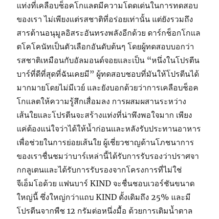
แท่งที่เคลือบช็อคโกแลตมีความโดดเด่นในการทดสอบ
ของเรา ไม่เพียงแต่รสชาติที่อร่อยเท่านั้น แต่ยังรวมถึง
สารต้านอนุมูลอิสระอันทรงพลังอีกด้วย ดาร์กช็อกโกแล
ตโคโคนัทเป็นตัวเลือกอันดับต้นๆ โดยผู้ทดสอบบอกว่า
รสชาติเหมือนกับอัลมอนด์จอยและเป็น “หนึ่งในโปรตีน
บาร์ที่ดีที่สุดที่ฉันเคยมี” ผู้ทดสอบชอบที่มันให้โปรตีนได้
มากมายโดยไม่มีเวย์ และยังบอกด้วยว่าการเคลือบช็อค
โกแลตให้ความรู้สึกเสื่อมลง การผสมผสานระหว่าง
เส้นใยและโปรตีนจะสร้างแท่งที่น่าพึงพอใจมาก เพียง
แค่ต้องแน่ใจว่าได้ให้น้ำก่อนและหลังรับประทานอาหาร
เพื่อช่วยในการย่อยเส้นใย ผู้เชี่ยวชาญด้านโภชนาการ
ของเราชื่นชมว่าบาร์เหล่านี้ได้รับการรับรองว่าปราศจา
กกลูเตนและได้รับการรับรองจากโครงการที่ไม่ใช่
จีเอ็มโอด้วย แฟนบาร์ KIND จะชื่นชอบเวอร์ชันขนาด
ใหญ่นี้ ซึ่งใหญ่กว่าแถบ KIND ดั้งเดิมถึง 25% และมี
โปรตีนจากพืช 12 กรัมต่อหนึ่งมื้อ ด้วยการเติมน้ำตาล