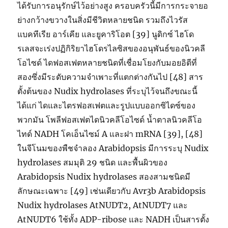
ได้รับการอนุรักษ์ไว้อย่างสูง ครอบครัวนี้มีการกระจายอ
ย่างกว้างขวางในสิ่งมีชีวิตหลายชนิด รวมถึงไวรัส
แบคทีเรีย อาร์เคีย และยูคาริโอต [39] นูดิกซ์ ไฮโด
รเลสจะเร่งปฏิกิริยาไฮโดรไลซิสของอนุพันธ์ของนิวคลี
โอไซด์ ไดฟอสเฟตหลายชนิดที่เชื่อมโยงกับมอยอิตีที่
สองซึ่งมีระดับความจำเพาะที่แตกต่างกันไป [48] สาร
ตั้งต้นของ Nudix hydrolases ที่ระบุไว้จนถึงขณะนี้
ได้แก่ ไดและไตรฟอสเฟตและรูปแบบออกซิไดซ์ของ
พวกมัน โพลีฟอสเฟตไดนิวคลีโอไซด์ น้ำตาลนิวคลีโอ
ไทด์ NADH โคเอ็นไซม์ A และฝา mRNA [39], [48]
ในจีโนมของพืชจำลอง Arabidopsis มีการระบุ Nudix
hydrolases สมมุติ 29 ชนิด และพื้นผิวของ
Arabidopsis Nudix hydrolases สองสามชนิดมี
ลักษณะเฉพาะ [49] เช่นเดียวกับ Avr3b Arabidopsis
Nudix hydrolases AtNUDT2, AtNUDT7 และ
AtNUDT6 ใช้ทั้ง ADP-ribose และ NADH เป็นสารตั้ง