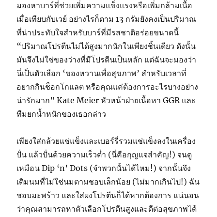
มองหาบาร์ที่ช่วยเพิ่มความแข็งแรงหรือเพิ่มกล้ามเนื้อ
เมื่อเทียบกับเวย์ อย่างไรก็ตาม 13 กรัมยังคงเป็นปริมาณ
ที่น่าประทับใจสำหรับบาร์ที่มีรสชาติอร่อยขนาดนี้
“ปริมาณโปรตีนไม่ได้สูงมากนักในเพียงชิ้นเดียว ดังนั้น
มันจึงไม่ใช่ของว่างที่มีโปรตีนเป็นหลัก แต่ฉันจะมองว่า
นี่เป็นตัวเลือก ‘ของหวานเพื่อสุขภาพ’ สำหรับเวลาที่
อยากกินช็อกโกแลต หรือคุณแค่ต้องการอะไรบางอย่าง
น่ารักมาก” Kate Meier หัวหน้าฝ่ายเนื้อหา GGR และ
ทีมยกน้ำหนักของเธอกล่าว
เพียงใส่กล้วยแช่แข็งและเบอร์รี่รวมแช่แข็งลงในเครื่อง
ปั่น แล้วปั่นด้วยความเร็วต่ำ (นี่คือกุญแจสำคัญ!) จนดู
เหมือน Dip ‘n’ Dots (จำพวกนั้นได้ไหม!) จากนั้นจึง
เติมนมที่ไม่ใช่นมตามชอบเล็กน้อย (ไม่มากเกินไป!) ฉัน
ชอบมะพร้าว และใส่ผงโปรตีนก็ได้หากต้องการ แน่นอน
ว่าคุณสามารถหาตัวเลือกโปรตีนสูงและดีต่อสุขภาพได้