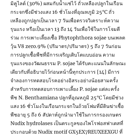
มิคูไลต์ (30%) ผสมกับน้ำแช่ไว้ ถั่วเหลืองปลูกในเรือน
กระจกซึ่งมีช่วงแสง 16 ชั่วโมงที่อุณหภูมิ 25°C ถั่ว
เหลืองถูกปลูกเป็นเวลา 7 วันเพื่อตรวจวิเคราะห์ความ
รุนแรง หรือเป็นเวลา 13 ถึง 14 วันเพื่อใช้ในการโจมตี
ร่วม การเพาะเลี้ยงเชื้อ Phytophthora sojae บนเพลต
วุ้น V8 zero.9% (ปริมาตร/ปริมาตร) 5 ถึง 7 วันก่อน
การปลูกเชื้อพืชที่มีการเจริญเติบโตแบบอ่อน ความ
รุนแรงของวัฒนธรรม P. sojae ได้รับคะแนนในลักษณะ
เดียวกับที่อธิบายไว้ก่อนหน้านี้ทุกประการ [14] มีการ
จำลองการทดสอบโรคอย่างอิสระอย่างน้อยสามครั้ง
สำหรับการทดสอบการเพาะเลี้ยง P. sojae แต่ละครั้ง
พืช N. Benthamiana ปลูกที่อุณหภูมิ 25°C โดยมีช่วง
แสง 16 ชั่วโมงในเรือนกระจกในถ้วยโฟมที่มีดินฆ่าเชื้อ
พืชอายุ 5 ถึง 6 สัปดาห์ถูกนำมาใช้ในการกรองเกษตร
Nudix hydrolases เป็นตระกูลของไพโรฟอสฟาเตสที่
ประกอบด้วย Nudix motif GX5EX7REUXEEXGU ที่