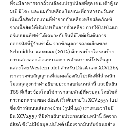
ที่จะมีอาหารจากถั่วเหลืองแปรรูปน้อยที่สุด เช่น เต้าหู้ เท
มเป้ มิโซะ และนมถั่วเหลือง ในขณะที่อาหารตะวันตก
เน้นเนื้อสัตว์ทดแทนที่ทำจากถั่วเหลืองหรือผลิตภัณฑ์
จากเนื้อสัตว์ที่เติมโปรตีนจากถั่วเหลือง การใช้โปรโมเต
อร์แบบเนทีฟทำได้เฉพาะกับยีนที่มีไซต์เริ่มต้นการ
ถอดรหัสที่รู้จักเท่านั้น จากข้อมูลการถอดเสียงของ
Schmidtke และคณะ (2012) มีการสร้างโครงสร้าง
การแสดงออกเจ็ดแบบ และการสังเคราะห์โปรตีนถูก
แสดงโดย Western blot สำหรับ DksA และ XCV1265
เราตรวจพบสัญญาณที่สอดคล้องกับโปรตีนที่มีน้ำหนัก
โมเลกุลสูงกว่าคำอธิบายประกอบก่อนหน้านี้ และยืนยัน
TSS ที่เกี่ยวข้องโดยใช้การกลายพันธุ์ที่ควบคุมโดยไซต์
การถอดความของ dksA เริ่มต้นภายใน XCV2557 [21]
ซึ่งเข้ารหัสบนเส้นตรงข้าม (รูปที่ 4a) เราเสนอว่าไม่มี
ยีน XCV2557 ที่มีคำอธิบายประกอบก่อนหน้านี้ ถัดจาก
dksA ซึ่งไม่มีข้อมูลเปปไทด์ เนื่องจากมันทับซ้อนอย่าง