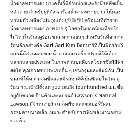
น้ำตาลทรายแดง บางครั้งก็มีจำหน่ายและยังมีรสพืชเป็น
หลักด้วย สำหรับผู้ที่กังวลเรื่องน้ำตาลทรายขาว ให้มอง
หานมถั่วเหลืองไม่ปรุงแต่ง (無調整) หรือนมที่ทำจาก
น้ำตาลทรายแดง ภาพจาก 5 ไอศกรีมยอดนิยมที่อดใจ
ไม่ไหวในวันฤดูร้อน ขนมหวานเย็นๆ สำหรับวันที่อากาศ
ร้อนอีกอย่างคือ Gari Gari Kun Bar บาร์ที่เป็นมิตรกับวี
แกนนี้มีส่วนผสมของน้ำตาลและเครื่องปรุง มีให้เลือก
หลากหลายประเภท ในภาพด้านบนคือรสโซดาซึ่งมีสีฟ้า
สดใส คุณอาจพบประเภทอื่น ๆ เช่นองุ่นและส้มมิกัน เป็น
ขนมที่ให้ความสดชื่นและมีรสชาติดีเป็นพิเศษในวันฤดู
ร้อน กระเป๋ามีตั้งแต่ 300 เยนถึง four hundred เยน ขึ้น
อยู่กับขนาด ร้านค้าและแบรนด์ Lawson’s Natural
Lawson มีจำหน่ายถั่ว เมล็ดพืช และผลเบอร์รี่ผสม
ธรรมดาขนาดเล็ก เหมาะสำหรับการเพิ่มพลังงานอย่าง
รวดเร็ว