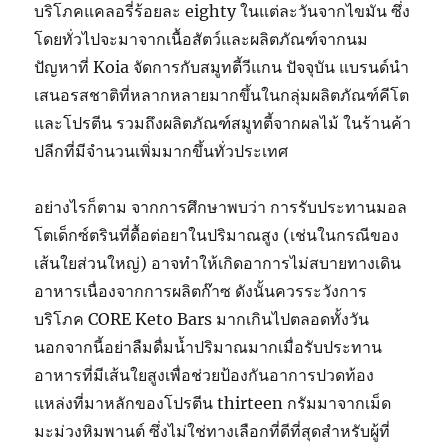
บริโภคแคลอรี่ร้อยละ eighty ในแต่ละวันจากไขมัน ซึ่ง
โดยทั่วไปจะมาจากเนื้อสัตว์และผลิตภัณฑ์จากนม
ปัญหาที่ Koia จัดการกับสมูทตี้วีแกน ปัจจุบัน แบรนด์นำ
เสนอรสชาติที่หลากหลายมากขึ้นในกลุ่มผลิตภัณฑ์คีโต
และโปรตีน รวมถึงผลิตภัณฑ์สมูทตี้จากผลไม้ ในร้านค้า
ปลีกที่มีจำนวนเพิ่มมากขึ้นทั่วประเทศ
อย่างไรก็ตาม จากการศึกษาพบว่า การรับประทานมอล
โตเด็กซ์ตรินที่ดื้อต่อยาในปริมาณสูง (เช่นในกรณีของ
เส้นใยส่วนใหญ่) อาจทำให้เกิดอาการไม่สบายทางเดิน
อาหารเนื่องจากการผลิตก๊าซ ดังนั้นควรระวังการ
บริโภค CORE Keto Bars มากเกินไปตลอดทั้งวัน
นอกจากนี้อย่าลืมดื่มน้ำปริมาณมากเมื่อรับประทาน
อาหารที่มีเส้นใยสูงเพื่อช่วยป้องกันอาการปวดท้อง
แหล่งที่มาหลักของโปรตีน thirteen กรัมมาจากเม็ด
มะม่วงหิมพานต์ ซึ่งไม่ใช่ทางเลือกที่ดีที่สุดสำหรับผู้ที่