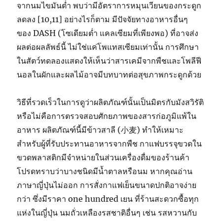
จากนมไขมันต่ำ พบว่ามีอัตราการหมุนเวียนของกระดูก
ลดลง [10,11] อย่างไรก็ตาม มีปัจจัยทางอาหารอื่นๆ
ของ DASH (โซเดียมต่ำ แคลเซียมที่เพียงพอ) ที่อาจส่ง
ผลต่อผลลัพธ์นี้ ไม่ใช่แค่โพแทสเซียมเท่านั้น การศึกษา
ในสัตว์ทดลองแสดงให้เห็นว่าสารเคมีจากพืชและโพลีฟี
นอลในผักและผลไม้อาจมีบทบาทต่อสุขภาพกระดูกด้วย
วิธีที่รวดเร็วในการดูว่าผลิตภัณฑ์นั้นเป็นมิตรกับมังสวิรัติ
หรือไม่คือการตรวจสอบศักยภาพของสารก่อภูมิแพ้ใน
อาหาร ผลิตภัณฑ์นี้มีข้าวสาลี (小麦) ทำให้เหมาะ
สำหรับผู้ที่รับประทานอาหารจากพืช กาแฟบรรจุขวดใน
ขวดพลาสติกมีจำหน่ายในส่วนเครื่องดื่มของร้านค้า
โปรดทราบว่าบางชนิดมีน้ำตาลหรือนม หากคุณอ่าน
ภาษาญี่ปุ่นไม่ออก การสั่งกาแฟเย็นขนาดปกติอาจง่าย
กว่า ซึ่งมีราคา one hundred เยน ที่ร้านสะดวกซื้อทุก
แห่งในญี่ปุ่น นมถั่วเหลืองรสชาติอื่นๆ เช่น รสหวานกับ