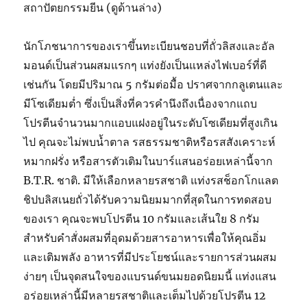
สถาปัตยกรรมยีน (ดูด้านล่าง)
นักโภชนาการของเราขึ้นทะเบียนชอบที่ถั่วลิสงและอัล
มอนด์เป็นส่วนผสมแรกๆ แท่งยังเป็นแหล่งไฟเบอร์ที่ดี
เช่นกัน โดยมีปริมาณ 5 กรัมต่อมื้อ ปราศจากกลูเตนและ
มีโซเดียมต่ำ ซึ่งเป็นสิ่งที่ควรคำนึงถึงเนื่องจากแถบ
โปรตีนจำนวนมากแอบแฝงอยู่ในระดับโซเดียมที่สูงเกิน
ไป คุณจะไม่พบน้ำตาล รสธรรมชาติหรือรสสังเคราะห์
หมากฝรั่ง หรือสารตัวเติมในบาร์แสนอร่อยเหล่านี้จาก
B.T.R. ชาติ. มีให้เลือกหลายรสชาติ แท่งรสช็อกโกแลต
ชิปบลิสเนยถั่วได้รับความนิยมมากที่สุดในการทดสอบ
ของเรา คุณจะพบโปรตีน 10 กรัมและเส้นใย 8 กรัม
สำหรับคำสั่งผสมที่อุดมด้วยสารอาหารเพื่อให้คุณอิ่ม
และเติมพลัง อาหารที่มีประโยชน์และรายการส่วนผสม
ง่ายๆ เป็นจุดสนใจของแบรนด์ขนมยอดนิยมนี้ แท่งแสน
อร่อยเหล่านี้มีหลายรสชาติและเต็มไปด้วยโปรตีน 12