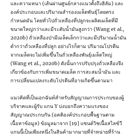
และความหนา (เส้นผ่านศูนย์กลางแนวตั้งถึงฮิลัม) และ
องค์ประกอบและปริมาณสำรองเมล็ดพันธุ์โดยตรง
กำหนดมัน โดยทั่วไปถั่วเหลืองที่ปลูกจะผลิตเมล็ดที่มี
ขนาดใหญ่กว่าและมีระดับน้ำมันสูงกว่า (Wang et al.,
2020b) ถั่วเหลืองป่ามีเมล็ดเล็กกว่าและมีปริมาณน้ำมัน
ต่ำกว่าถั่วเหลืองที่ปลูก อย่างไรก็ตาม ปริมาณโปรตีน
จากเมล็ดจะไม่เพิ่มขึ้นในถั่วเหลืองพันธุ์เมล็ดใหญ่
(Wang et al., 2020b) ดังนั้นการปรับปรุงถั่วเหลืองจึง
เกี่ยวข้องกับการเพิ่มขนาดเมล็ด การสะสมน้ำมัน และ
การเปลี่ยนแปลงระดับโปรตีนที่อาจเกิดขึ้นตามมา
แนวคิดที่เป็นเอกฉันท์สำหรับสัญญาณการประกบของผู้
บริจาคและผู้รับ แกน Y บ่งบอกถึงความแรงของ
สัญญาณประกบกัน (อคติองค์ประกอบพื้นฐานตาม
เนื้อหาข้อมูล) ข้อมูลมาจาก [19] แซนด์วิชเนื้อสไลซ์วี
แกนนี้เป็นเพียงหนึ่งในสินค้ามากมายที่จำหน่ายที่ร้าน