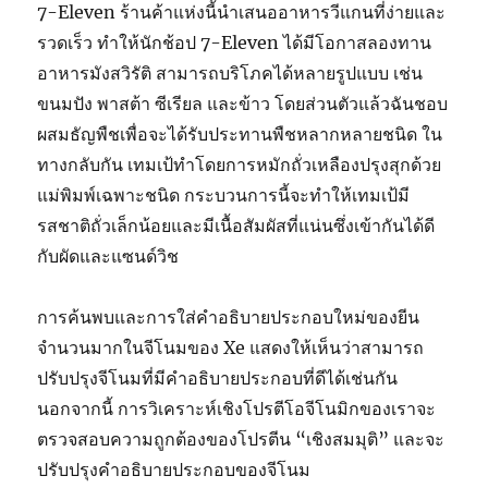
7-Eleven ร้านค้าแห่งนี้นำเสนออาหารวีแกนที่ง่ายและ
รวดเร็ว ทำให้นักช้อป 7-Eleven ได้มีโอกาสลองทาน
อาหารมังสวิรัติ สามารถบริโภคได้หลายรูปแบบ เช่น
ขนมปัง พาสต้า ซีเรียล และข้าว โดยส่วนตัวแล้วฉันชอบ
ผสมธัญพืชเพื่อจะได้รับประทานพืชหลากหลายชนิด ใน
ทางกลับกัน เทมเป้ทำโดยการหมักถั่วเหลืองปรุงสุกด้วย
แม่พิมพ์เฉพาะชนิด กระบวนการนี้จะทำให้เทมเป้มี
รสชาติถั่วเล็กน้อยและมีเนื้อสัมผัสที่แน่นซึ่งเข้ากันได้ดี
กับผัดและแซนด์วิช
การค้นพบและการใส่คำอธิบายประกอบใหม่ของยีน
จำนวนมากในจีโนมของ Xe แสดงให้เห็นว่าสามารถ
ปรับปรุงจีโนมที่มีคำอธิบายประกอบที่ดีได้เช่นกัน
นอกจากนี้ การวิเคราะห์เชิงโปรตีโอจีโนมิกของเราจะ
ตรวจสอบความถูกต้องของโปรตีน “เชิงสมมุติ” และจะ
ปรับปรุงคำอธิบายประกอบของจีโนม