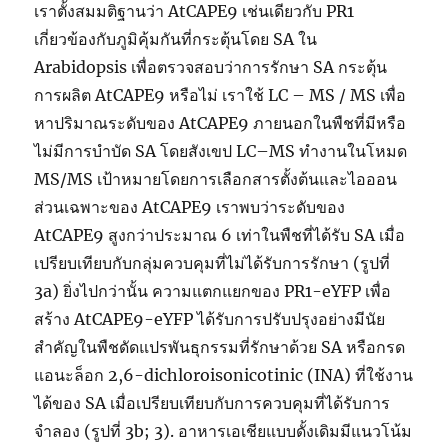
เราตั้งสมมติฐานว่า AtCAPE9 เช่นเดียวกับ PR1
เกี่ยวข้องกับภูมิคุ้มกันที่กระตุ้นโดย SA ใน
Arabidopsis เพื่อตรวจสอบว่าการรักษา SA กระตุ้น
การผลิต AtCAPE9 หรือไม่ เราใช้ LC – MS / MS เพื่อ
หาปริมาณระดับของ AtCAPE9 ภายนอกในพืชที่มีหรือ
ไม่มีการบำบัด SA โดยสังเขป LC–MS ทำงานในโหมด
MS/MS เป้าหมายโดยการเลือกสารตั้งต้นและไอออน
ส่วนเฉพาะของ AtCAPE9 เราพบว่าระดับของ
AtCAPE9 สูงกว่าประมาณ 6 เท่าในพืชที่ได้รับ SA เมื่อ
เปรียบเทียบกับกลุ่มควบคุมที่ไม่ได้รับการรักษา (รูปที่
3a) ยิ่งไปกว่านั้น ความแตกแยกของ PR1-eYFP เพื่อ
สร้าง AtCAPE9-eYFP ได้รับการปรับปรุงอย่างมีนัย
สำคัญในพืชดัดแปรพันธุกรรมที่รักษาด้วย SA หรือกรด
แอนะล็อก 2,6-dichloroisonicotinic (INA) ที่ใช้งาน
ได้ของ SA เมื่อเปรียบเทียบกับการควบคุมที่ได้รับการ
จำลอง (รูปที่ 3b; 3). อาหารเอเชียแบบดั้งเดิมมีแนวโน้ม