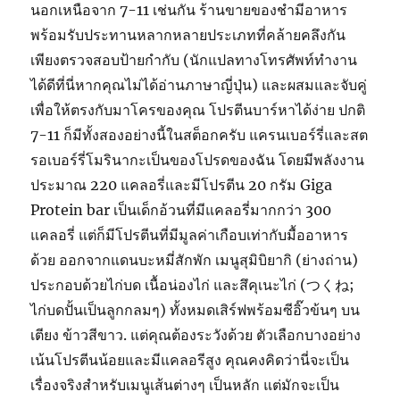
นอกเหนือจาก 7-11 เช่นกัน ร้านขายของชำมีอาหาร
พร้อมรับประทานหลากหลายประเภทที่คล้ายคลึงกัน
เพียงตรวจสอบป้ายกำกับ (นักแปลทางโทรศัพท์ทำงาน
ได้ดีที่นี่หากคุณไม่ได้อ่านภาษาญี่ปุ่น) และผสมและจับคู่
เพื่อให้ตรงกับมาโครของคุณ โปรตีนบาร์หาได้ง่าย ปกติ
7-11 ก็มีทั้งสองอย่างนี้ในสต็อกครับ แครนเบอร์รี่และสต
รอเบอร์รี่โมรินากะเป็นของโปรดของฉัน โดยมีพลังงาน
ประมาณ 220 แคลอรี่และมีโปรตีน 20 กรัม Giga
Protein bar เป็นเด็กอ้วนที่มีแคลอรี่มากกว่า 300
แคลอรี่ แต่ก็มีโปรตีนที่มีมูลค่าเกือบเท่ากับมื้ออาหาร
ด้วย ออกจากแดนบะหมี่สักพัก เมนูสุมิบิยากิ (ย่างถ่าน)
ประกอบด้วยไก่บด เนื้อน่องไก่ และสึคุเนะไก่ (つくね;
ไก่บดปั้นเป็นลูกกลมๆ) ทั้งหมดเสิร์ฟพร้อมซีอิ๊วข้นๆ บน
เตียง ข้าวสีขาว. แต่คุณต้องระวังด้วย ตัวเลือกบางอย่าง
เน้นโปรตีนน้อยและมีแคลอรีสูง คุณคงคิดว่านี่จะเป็น
เรื่องจริงสำหรับเมนูเส้นต่างๆ เป็นหลัก แต่มักจะเป็น