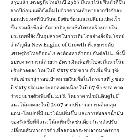
สรุปแล้ว เศรษฐกิจไทยในปี 2567 มีแนวโน้มฟื้นตัวดีขึ้น
จากปีก่อน แต่ก็ยังเต็มไปด้วยความท้าทายจากปัจจัยลบ
นอกประเทศที่นับวันจะยิ่งซับซ้อนและเปลี่ยนแปลงเร็ว
ขึ้น รวมถึงข้อจำกัดจากปัญหาเชิงโครงสร้างภายใน
ประเทศที่ยังเป็นอุปสรรคในการเติบโตอย่างยั่งยืน โจทย์
สำคัญคือ New Engine of Growth ที่จะยกระดับ
เศรษฐกิจไทยคืออะไร คงต้องหาคำตอบกันต่อไป… ทั้งนี้
ธปท.คาดการณ์ด้วยว่า อัตราเงินเฟ้อทั่วไปจะมีแนวโน้ม
ปรับตัวลดลง โดยในปี sixty six ขยายตัวเพิ่มขึ้น 3%
กลับเข้ามาสู่กรอบเป้าหมายเงินเฟ้อในไตรมาสที่ 3 ของ
ปี sixty six และจะลดลงต่อเนื่องในปี 67 ซึ่ง ธปท.คาด
ว่าจะขยายตัวเพิ่มขึ้น 2.1% โดยราคาน้ำมันดิบดูไบมี
แนวโน้มลดลงในปี 2567 จากปริมาณการผลิตกลุ่ม
นอน-โอเปกที่มีแนวโน้มเพิ่มขึ้น และการส่งออกน้ำมัน
ของรัสเซียที่มีแนวโน้มเพิ่มขึ้นเช่นเดียวกัน หลังปรับ
เปลี่ยนเส้นทางการค้าเพื่อลดผลกระทบจากมาตรการ