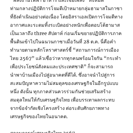
“พลังงานไฟฟ้า อาหาร และเชื้อเพลิง” ทั้งหมด
ท่ามกลางปฏิบัติการโจมตีเป้าหมายกลุ่มฮามาสในกาซา
ที่ยังดำเนินอย่างต่อเนื่อง โดยอิสราเอลเปิดการโจมตีทาง
อากาศและระดมทิ้งระเบิดอย่างหนักเพื่อตอบโต้ฮามาส
เป็นเวลาถึง three สัปดาห์ ก่อนเริ่มขยายปฏิบัติการภาค
พื้นดินเข้าไปในฉนวนกาซาเมื่อวันที่ 28 ต.ค. นี่คือคำ
ทำนายตามหลักโหราศาสตร์ชี้ “สถานการณ์การเมือง
ไทย 2567” แล้วเชื่อว่าหากทุกคนพร้อมใจกัน “กระทำ
เพื่อประโยชน์สังคมและประเทศชาติ” ก็จะสามารถ
นำพาบ้านเมืองไปสู่อนาคตที่ดีได้. ซึ่งอาจนำไปสู่การ
สะสมปัญหาความไม่สมดุลของเศรษฐกิจในอีกรูปแบบ
หนึ่ง ดังนั้น ทุกภาคส่วนควรร่วมกันช่วยเสริมสร้าง
สมดุลใหม่ให้กับเศรษฐกิจไทย เพื่อบรรเทาผลกระทบ
จากข้อจำกัดเชิงโครงสร้าง ต่อระดับศักยภาพทาง
เศรษฐกิจของไทยในอนาคต.