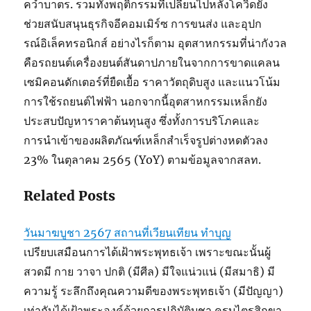
คว่ำบาตร. รวมทั้งพฤติกรรมที่เปลี่ยนไปหลังโควิดยัง
ช่วยสนับสนุนธุรกิจอีคอมเมิร์ซ การขนส่ง และอุปก
รณ์อิเล็คทรอนิกส์ อย่างไรก็ตาม อุตสาหกรรมที่น่ากังวล
คือรถยนต์เครื่องยนต์สันดาปภายในจากการขาดแคลน
เซมิคอนดักเตอร์ที่ยืดเยื้อ ราคาวัตถุดิบสูง และแนวโน้ม
การใช้รถยนต์ไฟฟ้า นอกจากนี้อุตสาหกรรมเหล็กยัง
ประสบปัญหาราคาต้นทุนสูง ซึ่งทั้งการบริโภคและ
การนำเข้าของผลิตภัณฑ์เหล็กสำเร็จรูปต่างหดตัวลง
23% ในตุลาคม 2565 (YoY) ตามข้อมูลจากสลท.
Related Posts
วันมาฆบูชา 2567 สถานที่เวียนเทียน ทำบุญ
เปรียบเสมือนการได้เฝ้าพระพุทธเจ้า เพราะขณะนั้นผู้
สวดมี กาย วาจา ปกติ (มีศีล) มีใจแน่วแน่ (มีสมาธิ) มี
ความรู้ ระลึกถึงคุณความดีของพระพุทธเจ้า (มีปัญญา)
เท่ากับได้เฝ้าพระองค์ด้วยการปฏิบัติบูชา ครบไตรสิกขา