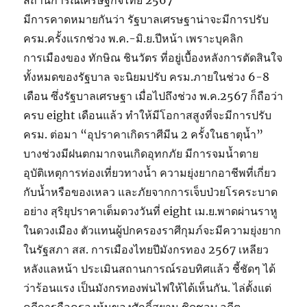
สถานการณ์เศรษฐกิจไทย 2567
มีการคาดหมายกันว่า รัฐบาลเศรษฐาน่าจะมีการปรับ
ครม.ครั้งแรกช่วง พ.ค.-มิ.ย.ปีหน้า เพราะบุคลิก
การเมืองของ ทักษิณ ชินวัตร ที่อยู่เบื้องหลังการตัดสินใจ
ทั้งหมดของรัฐบาล จะนิยมปรับ ครม.ภายในช่วง 6-8
เดือน ซึ่งรัฐบาลเศรษฐา เมื่อไปถึงช่วง พ.ค.2567 ก็ถือว่า
ครบ eight เดือนแล้ว ทำให้มีโอกาสสูงที่จะมีการปรับ
ครม. ต่อมา “อุปราคาเกิดราศีมีน 2 ครั้งในธาตุน้ำ”
บางช่วงมีฝนตกมากจนเกิดอุทกภัย มีการจมน้ำตาย
อุบัติเหตุการท่องเที่ยวทางน้ำ ความยุ่งยากอาชีพที่เกี่ยว
กับน้ำหรือของเหลว และภัยจากการเจ็บป่วยโรคระบาด
อย่าง สุริยุปราคาเต็มดวงวันที่ eight เม.ย.พาดผ่านราหู
ในดวงเมือง ตัวแทนผู้ปกครองราศีกุมภ์จะมีความยุ่งยาก
ในรัฐสภา สส. การเมืองไทยปีมังกรทอง 2567 เหลียว
หลังแลหน้า ประเมินสถานการณ์รอบทิศแล้ว ชี้ชัดๆ ได้
ว่าร้อนแรง เป็นมังกรทองพ่นไฟให้ได้เห็นกัน. ไล่ตั้งแต่