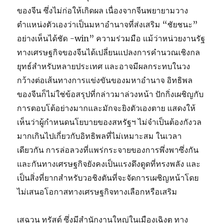
ของจีน ซึ่งไม่ก่อให้เกิดผล เนื่องจากจีนพยายามวาง
ตำแหน่งตัวเองว่าเป็นมหาอำนาจที่ส่งเสริม “ชัยชนะ”
อย่างเห็นได้ชัด -win” ความร่วมมือ แม้ว่าหน่วยงานรัฐ
ทางเศรษฐกิจของจีนได้เปลี่ยนแปลงการคำนวณเชิงกล
ยุทธ์สำหรับหลายประเทศ และอาจมีผลกระทบในวง
กว้างต่อเส้นทางการแข่งขันของมหาอำนาจ อิทธิพล
ของจีนก็ไม่ใช่ข้อสรุปที่กล่าวมาล่วงหน้า ปักกิ่งเผชิญกับ
การตอบโต้อย่างมากและมักจะยิงตัวเองตาย แสดงให้
เห็นว่าผู้กำหนดนโยบายของสหรัฐฯ ไม่จำเป็นต้องกังวล
มากเกินไปเกี่ยวกับอิทธิพลที่ไม่เหมาะสม ในเวลา
เดียวกัน การล่อลวงที่แพร่กระจายของการพึ่งพาซึ่งกัน
และกันทางเศรษฐกิจยังคงเป็นแรงดึงดูดที่ทรงพลัง และ
เป็นสิ่งที่ยากสำหรับวอชิงตันที่จะจัดการเผชิญหน้าโดย
ไม่เสนอโอกาสทางเศรษฐกิจทางเลือกหรือเสริม
เสฉวน ทรัสต์ ซึ่งมีสำนักงานใหญ่ในเมืองเฉิงตู ทาง