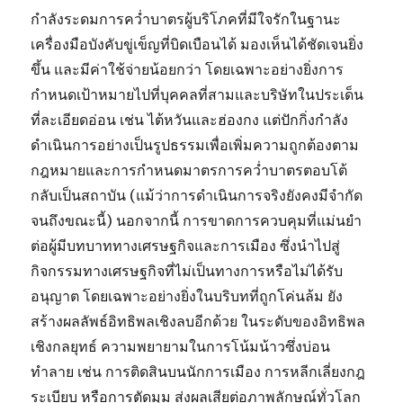
กำลังระดมการคว่ำบาตรผู้บริโภคที่มีใจรักในฐานะ
เครื่องมือบังคับขู่เข็ญที่บิดเบือนได้ มองเห็นได้ชัดเจนยิ่ง
ขึ้น และมีค่าใช้จ่ายน้อยกว่า โดยเฉพาะอย่างยิ่งการ
กำหนดเป้าหมายไปที่บุคคลที่สามและบริษัทในประเด็น
ที่ละเอียดอ่อน เช่น ไต้หวันและฮ่องกง แต่ปักกิ่งกำลัง
ดำเนินการอย่างเป็นรูปธรรมเพื่อเพิ่มความถูกต้องตาม
กฎหมายและการกำหนดมาตรการคว่ำบาตรตอบโต้
กลับเป็นสถาบัน (แม้ว่าการดำเนินการจริงยังคงมีจำกัด
จนถึงขณะนี้) นอกจากนี้ การขาดการควบคุมที่แม่นยำ
ต่อผู้มีบทบาททางเศรษฐกิจและการเมือง ซึ่งนำไปสู่
กิจกรรมทางเศรษฐกิจที่ไม่เป็นทางการหรือไม่ได้รับ
อนุญาต โดยเฉพาะอย่างยิ่งในบริบทที่ถูกโค่นล้ม ยัง
สร้างผลลัพธ์อิทธิพลเชิงลบอีกด้วย ในระดับของอิทธิพล
เชิงกลยุทธ์ ความพยายามในการโน้มน้าวซึ่งบ่อน
ทำลาย เช่น การติดสินบนนักการเมือง การหลีกเลี่ยงกฎ
ระเบียบ หรือการตัดมุม ส่งผลเสียต่อภาพลักษณ์ทั่วโลก