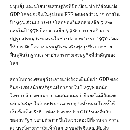
มนุษย์) และนโยบายเศรษฐกิจที่บิดเบือน ทำให้ส่วนแบ่ง
GDP โลกของจีนในรูปแบบ PPP ลดลงอย่างมาก ภายใน
ปี 1952 ส่วนแบ่ง GDP โลกของจีนลดลงเหลือ 5.2%
และในปี 1978 ก็ลดลงเหลือ 4.9% การยอมรับการ
ปฏิรูปเศรษฐกิจของจีนในช่วงปลายทศวรรษ 1970 ส่งผล
ให้การเติบโตทางเศรษฐกิจของจีนพุ่งสูงขึ้น และช่วย
ฟื้นฟูจีนในฐานะมหาอำนาจทางเศรษฐกิจที่สำคัญของ
โลก
สถาบันทางเศรษฐกิจหลายแห่งยังคงยืนยันว่า GDP ของ
จีนจะแซงหน้าสหรัฐอเมริกาภายในปี 2578 แต่นัก
วิเคราะห์บางคนพยายามเสนอแนะว่าจีนจะไม่มีวันแซง
หน้าสหรัฐฯ ในด้านปริมาณเศรษฐกิจทั้งหมด โดยชี้ให้
เห็นข้อเท็จจริงที่ว่าช่องว่างระหว่าง GDP ของจีนกับ
ของสหรัฐฯ ขยายตัวมากขึ้นในช่วงสองปีที่ผ่านมา ความ
สมบูรณ์ทางการเงินทั่วโลก เศรษฐกิจจีนสูญเสียเงิน