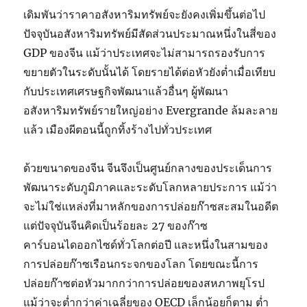
เดิมพันว่าราคาอสังหาริมทรัพย์จะยังคงเพิ่มขึ้นต่อไป
ปัจจุบันอสังหาริมทรัพย์มีสัดส่วนประมาณหนึ่งในสี่ของ
GDP ของจีน แม้ว่าประเทศจะไม่สามารถรองรับการ
ขยายตัวในระดับนั้นได้ โดยรายได้ต่อหัวยังต่ำเมื่อเทียบ
กับประเทศเศรษฐกิจพัฒนาแล้วอื่นๆ ผู้พัฒนา
อสังหาริมทรัพย์รายใหญ่อย่าง Evergrande ล้มละลาย
แล้ว เมืองผีตอนนี้ถูกทิ้งร้างไปทั่วประเทศ
ด้วยขนาดของจีน จีนจึงเป็นศูนย์กลางของประเด็นการ
พัฒนาระดับภูมิภาคและระดับโลกหลายประการ แม้ว่า
จะไม่ใช่แหล่งที่มาหลักของการปล่อยก๊าซสะสมในอดีต
แต่ปัจจุบันจีนคิดเป็นร้อยละ 27 ของก๊าซ
คาร์บอนไดออกไซด์ทั่วโลกต่อปี และหนึ่งในสามของ
การปล่อยก๊าซเรือนกระจกของโลก โดยขณะนี้การ
ปล่อยก๊าซต่อหัวมากกว่าการปล่อยของสหภาพยุโรป
แม้ว่าจะต่ำกว่าค่าเฉลี่ยของ OECD เล็กน้อยก็ตาม ต่ำ