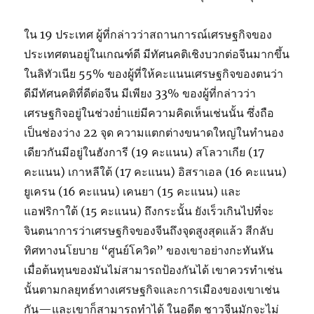
ใน 19 ประเทศ ผู้ที่กล่าวว่าสถานการณ์เศรษฐกิจของ
ประเทศตนอยู่ในเกณฑ์ดี มีทัศนคติเชิงบวกต่อจีนมากขึ้น
ในลิทัวเนีย 55% ของผู้ที่ให้คะแนนเศรษฐกิจของตนว่า
ดีมีทัศนคติที่ดีต่อจีน มีเพียง 33% ของผู้ที่กล่าวว่า
เศรษฐกิจอยู่ในช่วงย่ำแย่มีความคิดเห็นเช่นนั้น ซึ่งถือ
เป็นช่องว่าง 22 จุด ความแตกต่างขนาดใหญ่ในทำนอง
เดียวกันมีอยู่ในฮังการี (19 คะแนน) สโลวาเกีย (17
คะแนน) เกาหลีใต้ (17 คะแนน) อิสราเอล (16 คะแนน)
ยูเครน (16 คะแนน) เคนยา (15 คะแนน) และ
แอฟริกาใต้ (15 คะแนน) ถึงกระนั้น ยังเร็วเกินไปที่จะ
จินตนาการว่าเศรษฐกิจของจีนถึงจุดสูงสุดแล้ว สีกลับ
ทิศทางนโยบาย “ศูนย์โควิด” ของเขาอย่างกะทันหัน
เมื่อต้นทุนของมันไม่สามารถป้องกันได้ เขาควรทำเช่น
นั้นตามกลยุทธ์ทางเศรษฐกิจและการเมืองของเขาเช่น
กัน—และเขาก็สามารถทำได้ ในอดีต ชาวจีนมักจะไม่