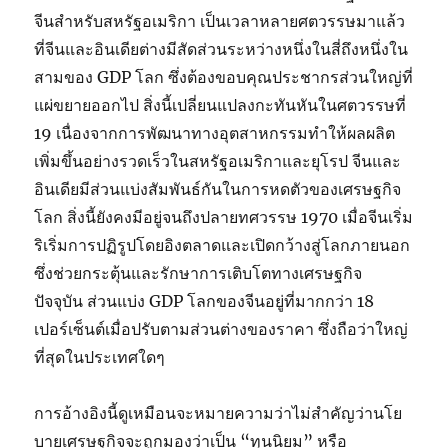
จีนสำหรับสหรัฐอเมริกา เป็นเวลาหลายศตวรรษมาแล้ว
ที่จีนและอินเดียต่างมีสัดส่วนระหว่างหนึ่งในสี่ถึงหนึ่งใน
สามของ GDP โลก ซึ่งต้องขอบคุณประชากรส่วนใหญ่ที่
แผ่ขยายออกไป สิ่งนี้เปลี่ยนแปลงกะทันหันในศตวรรษที่
19 เนื่องจากการพัฒนาทางอุตสาหกรรมทำให้ผลผลิต
เพิ่มขึ้นอย่างรวดเร็วในสหรัฐอเมริกาและยุโรป จีนและ
อินเดียมีส่วนแบ่งสัมพันธ์กันในการหดตัวของเศรษฐกิจ
โลก สิ่งนี้ยังคงมีอยู่จนถึงปลายทศวรรษ 1970 เมื่อจีนเริ่ม
ริเริ่มการปฏิรูปโดยอิงตลาดและเปิดกว้างสู่โลกภายนอก
ซึ่งช่วยกระตุ้นและรักษาการเติบโตทางเศรษฐกิจ
ปัจจุบัน ส่วนแบ่ง GDP โลกของจีนอยู่ที่มากกว่า 18
เปอร์เซ็นต์เมื่อปรับตามส่วนต่างของราคา ซึ่งถือว่าใหญ่
ที่สุดในประเทศใดๆ
การอ้างอิงนี้ดูเหมือนจะหมายความว่าไม่สำคัญว่านโย
บายเศรษฐกิจจะถูกมองว่าเป็น “ทุนนิยม” หรือ