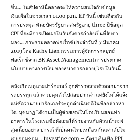
ขึ้น… ในสัปดาห์นี้ตลาดจะให้ความสนใจกับข้อมูล
เงินเฟ้อในช่วงเวลา 01.00 p.m. ET วันนี้ เช่นเดียวกับ
การประมูล พันธบัตรรัฐบาลสหรัฐอายุ three ปีข้อมูล
CPI ที่จะมีการเปิดเผยในวันอังคารกำลังเป็นที่จับตา
มอง… ภาพรวมตลาดฟอเร็กซ์ประจำวันที่ 7 มีนาคม
2019โดย Kathy Lien กรรมการผู้จัดการกลยุทธ์
ฟอเร็กซ์จาก BK Asset Managementการประกาศ
นโยบายทางการเงิน ของธนาคารกลางยุโรปในวันนี้…
หลังเกิดเหตุนายปาร์กเกอร์ ถูกตำรวจลากตัวออกมาจาก
รถบรรทุก แล้วควบคุมตัวไปสอบปากคำ แต่ยังไม่ได้แจ้ง
แน่ชัดว่านายปาร์กเกอร์จะถูกดำเนินคดีในข้อกล่าวหา
ใด. นุชนาฏ ได้งานเป็นผู้ช่วยเชฟในโรงเรียนสอนทํา
อาหารในโรงแรมชื่อดังเธอได้ร่วมงานกับหัวหน้าเชฟ
สุดเนี้ยบอย่าง ปกรณ์ ที่เป็นคนไทยเหมือนกันแต่กลับไม่
เคยออมชอม… Investing.com – อัตราเงินเฟ้อ PPI