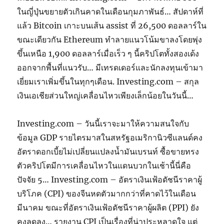
ในญี่ปุ่นขยายตัวเกินคาดในเดือนกุมภาพันธ์… สัปดาห์ที่
แล้ว Bitcoin เกาะบนเส้น assist ที่ 26,500 ดอลลาร์ใน
ขณะเดียวกัน Ethereum ทำลายแนวโน้มขาลงโดยพุ่ง
ขึ้นเหนือ 1,900 ดอลลาร์เมื่อเร็ว ๆ นี้คริปโตทั้งสองเด้ง
ออกจากพื้นที่แนวรับ… มีเทรดเดอร์และนักลงทุนเข้ามา
เยี่ยมเราเพิ่มขึ้นในทุกๆเดือน. Investing.com – สกุล
เงินเอเชียส่วนใหญ่เคลื่อนไหวเพียงเล็กน้อยในวันนี้…
Investing.com – วันนี้เราจะมาให้ความสนใจกับ
ข้อมูล GDP รายไตรมาสในสหรัฐอเมริกานิวซีแลนด์คง
อัตราดอกเบี้ยไม่เปลี่ยนแปลงน้ำมันเบรนท์ ซื้อขายทรง
ตัวคริปโตมีการเคลื่อนไหวในแดนบวกในเช้านี้นี่คือ
ปัจจัย 5… Investing.com – อัตราเงินเฟ้อดัชนีราคาผู้
บริโภค (CPI) ของจีนหดตัวมากกว่าที่คาดไว้ในเดือน
มีนาคม ขณะที่อัตราเงินเฟ้อดัชนีราคาผู้ผลิต (PPI) ยัง
คงลดลง… รายงาน CPI เป็นเรื่องที่น่าประหลาดใจ แต่