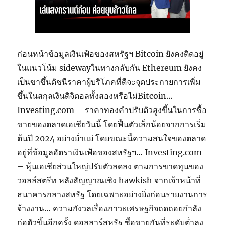
ก่อนหน้าข้อมูลเงินเฟ้อของสหรัฐฯ Bitcoin ยังคงติดอยู่
ในแนวโน้ม sidewayในทางกลับกัน Ethereum ยังคง
เป็นขาขึ้นดัชนีราคาผู้บริโภคที่ดีจะจุดประกายการเพิ่ม
ขึ้นในสกุลเงินดิจิตอลทั้งสองหรือไม่Bitcoin…
Investing.com – ราคาทองคำปรับตัวสูงขึ้นในการซื้อ
ขายของตลาดเอเชียวันนี้ โดยฟื้นตัวเล็กน้อยจากการเริ่ม
ต้นปี 2024 อย่างย่ำแย่ โดยขณะนี้ความสนใจของตลาด
อยู่ที่ข้อมูลอัตราเงินเฟ้อของสหรัฐฯ… Investing.com
– หุ้นเอเชียส่วนใหญ่ปรับตัวลดลง ตามการขาดทุนของ
วอลล์สตรีท หลังสัญญาณเชิง hawkish จากเจ้าหน้าที่
ธนาคารกลางสหรัฐ โดยเฉพาะอย่างยิ่งก่อนรายงานการ
จ้างงาน… ความกังวลเรื่องภาวะเศรษฐกิจถดถอยกำลัง
ก่อตัวขึ้นอีกครั้ง ดอลลาร์สหรัฐ ซื้อขายกันที่ระดับต่ำลง