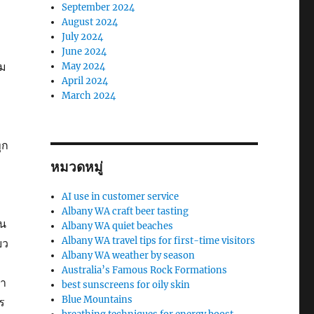
September 2024
August 2024
July 2024
June 2024
ชม
May 2024
April 2024
March 2024
ุก
หมวดหมู่
AI use in customer service
Albany WA craft beer tasting
้น
Albany WA quiet beaches
Albany WA travel tips for first-time visitors
ยว
Albany WA weather by season
Australia’s Famous Rock Formations
ซา
best sunscreens for oily skin
Blue Mountains
ร