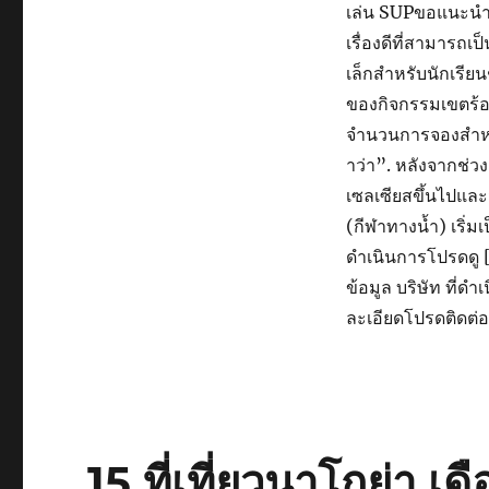
เล่น SUPขอแนะนำมี
เรื่องดีที่สามารถเป
เล็กสำหรับนักเรีย
ของกิจกรรมเขตร้อน
จำนวนการจองสำหรั
าว่า”. หลังจากช่ว
เซลเซียสขึ้นไปและ
(กีฬาทางน้ำ) เริ่ม
ดำเนินการโปรดดู [
ข้อมูล บริษัท ที่
ละเอียดโปรดติดต่อ
15 ที่เที่ยวนาโกย่า เ