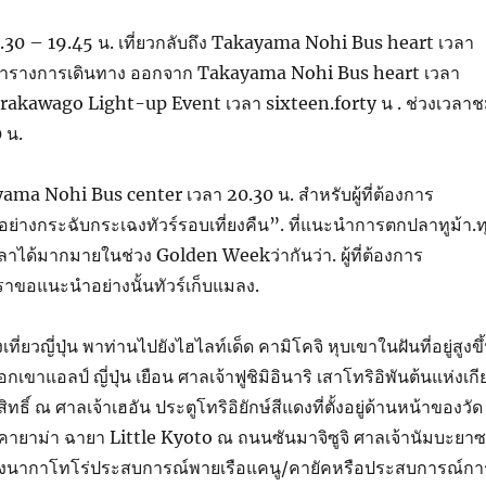
.30 – 19.45 น. เที่ยวกลับถึง Takayama Nohi Bus heart เวลา
 ตารางการเดินทาง ออกจาก Takayama Nohi Bus heart เวลา
Shirakawago Light-up Event เวลา sixteen.forty น . ช่วงเวลา
 น.
ayama Nohi Bus center เวลา 20.30 น. สำหรับผู้ที่ต้องการ
อย่างกระฉับกระเฉงทัวร์รอบเที่ยงคืน”. ที่แนะนำการตกปลาทูม้า.ท
าได้มากมายในช่วง Golden Weekว่ากันว่า. ผู้ที่ต้องการ
าขอแนะนำอย่างนั้นทัวร์เก็บแมลง.
ี่ยวญี่ปุ่น พาท่านไปยังไฮไลท์เด็ด คามิโคจิ หุบเขาในฝันที่อยู่สูงขึ
เขาแอลป์ ญี่ปุ่น เยือน ศาลเจ้าฟูชิมิอินาริ เสาโทริอิพันต้นแห่งเกี
สิทธิ์ ณ ศาลเจ้าเฮอัน ประตูโทริอิยักษ์สีแดงที่ตั้งอยู่ด้านหน้าของวัด
ทาคายาม่า ฉายา Little Kyoto ณ ถนนซันมาจิซูจิ ศาลเจ้านัมบะยา
มืองนากาโทโร่ประสบการณ์พายเรือแคนู/คายัคหรือประสบการณ์กา