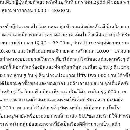
านเที่ยวญี่ปุ่นด้วยตัวเอง ครั้งที่ 14 วันที่ มกราคม 2566 ที่ รอยัล พา
 5 สยามพารากอน 10.00 – 20.00 น.
ะฆังญี่ปุ่น กลองไทโกะ และขลุ่ย ซึ่งรถแห่แต่ละคัน มีน้ำหนักมาก
-6 เมตร และมีการตกแต่งอย่างสวยงาม เต็มไปด้วยสีสันต่างๆ สำหรั
กายน งานเริ่มเวลา 19.30 – 22.00 น., วันที่ three พฤศจิกายน งาน
16.30 น. และวันที่ four พฤศจิกายน งานเริ่มเวลา 10.00 – 17.30 น
รถกำหนดงบประมาณในการเที่ยวได้ตามสไตล์ของแต่ละคนจริงๆ ถ้
ดก็เลือกตั๋วเครื่องบินและที่พักที่ถูกที่สุด งบเที่ยว 4 วัน 3 คืน อาจ
บาท ส่วน 5 วัน 4 คืน น่าจะประมาณ fifty two,000 บาท (ถ้าซื้
ได้ไม่รวมค่าซื้อของและของฝาก) แต่ถ้าเอาแบบสบายๆก็เต็มที่ครับ
หรับ 5 วัน four คืน ที่ฟุ่มเฟือยกว่านั้น ไม่ควรเกิน 45,000 บาท
ละของฝาก) แต่ถ้าจัดงบและเตรียมให้เต็มที่ รับรองว่า มีเงินเผื่อ
0,000 บาท และมีสวัสดิการดีๆ บัตรเครดิต. ที่เมืองนากาโทโร่
ือแคนู/คายัคหรือประสบการณ์การเล่น SUPขอแนะนำมีให้สำหรั
วนร่วมในกลุ่มย่อยนอกจากนี้ยังเป็นเรื่องดีที่สามารถเป็น. แล้ว