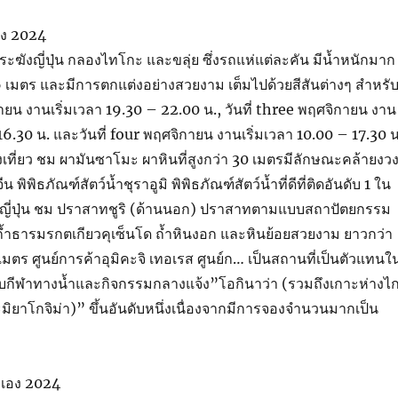
เอง 2024
ะฆังญี่ปุ่น กลองไทโกะ และขลุ่ย ซึ่งรถแห่แต่ละคัน มีน้ำหนักมาก
-6 เมตร และมีการตกแต่งอย่างสวยงาม เต็มไปด้วยสีสันต่างๆ สำหรั
กายน งานเริ่มเวลา 19.30 – 22.00 น., วันที่ three พฤศจิกายน งาน
16.30 น. และวันที่ four พฤศจิกายน งานเริ่มเวลา 10.00 – 17.30 น
เที่ยว ชม ผามันซาโมะ ผาหินที่สูงกว่า 30 เมตรมีลักษณะคล้ายงว
น พิพิธภัณฑ์สัตว์น้ำชุราอูมิ พิพิธภัณฑ์สัตว์น้ำที่ดีที่ติดอันดับ 1 ใน
ี่ปุ่น ชม ปราสาทชูริ (ด้านนอก) ปราสาทตามแบบสถาปัตยกรรม
ถ้ำธารมรกตเกียวคุเซ็นโด ถ้ำหินงอก และหินย้อยสวยงาม ยาวกว่า
ร ศูนย์การค้าอุมิคะจิ เทอเรส ศูนย์ก… เป็นสถานที่เป็นตัวแทนใ
รับกีฬาทางน้ำและกิจกรรมกลางแจ้ง”โอกินาว่า (รวมถึงเกาะห่างไ
ะมิยาโกจิม่า)” ขึ้นอันดับหนึ่งเนื่องจากมีการจองจำนวนมากเป็น