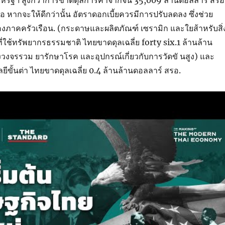
อ หากจะให้ดีกว่านั้น อัตราดอกเบี้ยควรมีการปรับลดลง ซึ่งช่วย
งภาคครัวเรือน. (กระดาษและผลิตภัณฑ์ เซรามิก และใยส้าหรับสิ่
ที่ใช้ทรัพยากรธรรมชาติ ไทยขาดดุลเฉลี่ย forty six.1 ล้านล้าน
วงจรรวม ยารักษาโรค และอุปกรณ์เกี่ยวกับการวัดขั นสูง) และ
ลยีขั้นต่า ไทยขาดดุลเฉลี่ย 0.4 ล้านล้านดอลลาร์ สรอ.