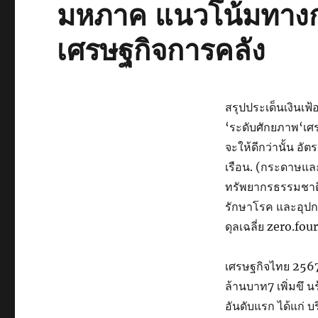
มหภาค แนวโน้มทางก
เศรษฐกิจการคลัง
สรุปประเด็นเงินเฟ
‘ระดับศักยภาพ‘เศร
จะให้ดีกว่านั้น อ
เรือน. (กระดาษและผ
ทรัพยากรธรรมชาติ
รักษาโรค และอุปกรณ
ดุลเฉลี่ย zero.fou
เศรษฐกิจไทย 2567
ล้านบาท7 เพิ่มขึ น
อันดับแรก ได้แก่ 