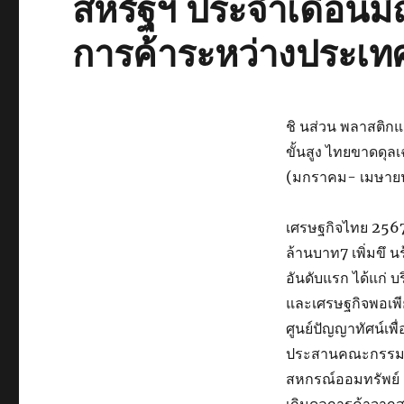
สหรัฐฯ ประจำเดือนมิ
การค้าระหว่างประเท
ชิ นส่วน พลาสติกแ
ขั้นสูง ไทยขาดดุลเ
(มกราคม- เมษายน 2
เศรษฐกิจไทย 2567
ล้านบาท7 เพิ่มขึ นร
อันดับแรก ได้แก่ 
และเศรษฐกิจพอเพี
ศูนย์ปัญญาทัศน์เพ
ประสานคณะกรรมกา
สหกรณ์ออมทรัพย์ ส
เกินดุลการค้าจาก