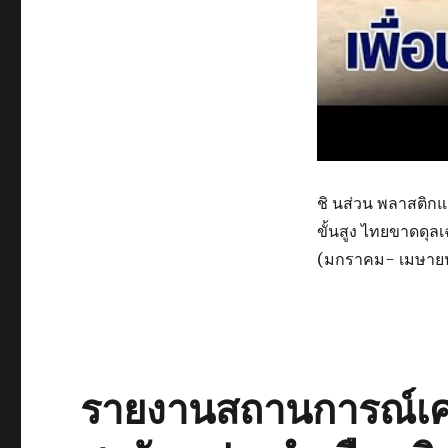
ชิ นส่วน พลาสติกแ
ขั้นสูง ไทยขาดดุลเ
(มกราคม- เมษายน 2
รายงานสถานการณ์เศ