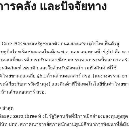
ารคลัง และปัจจัยทาง
้อ Core PCE ของสหรัฐชะลอตัว กนง.ส่องเศรษฐกิจไทยฟื้นตัวสู่
ษฐกิจไทยเริ่มชะลอลงในเดือน พ.ค. และ แนวทางที่ eight คือ หา
ัตราดอกเบี้ยควรมีการปรับลดลง ซึ่งช่วยบรรเทาภาระหนี้ของภาคครั
ลิตภัณฑ์ เซรามิก และใยส้าหรับสิ่งทอ) รวมทั งสินค้าที่ใช้
 ไทยขาดดุลเฉลี่ย 46.1 ล้านล้านดอลลาร์ สรอ. (แผงวงจรรวม ยา
์เกี่ยวกับการวัดขั นสูง) และสินค้าที่ใช้เทคโนโลยีขั้นต่า ไทยข
r ล้านล้านดอลลาร์ สรอ.
 ล่าสุด
ร้อยละ zero.three ทั งนี รัฐวิสาหกิจที่มีการเบิกจ่ายงบลงทุนสูงสุด
บริษัท ปตท. สภาคณาจารย์สภาพนักงานศูนย์ศึกษาการพัฒนาที่ยั่งยื