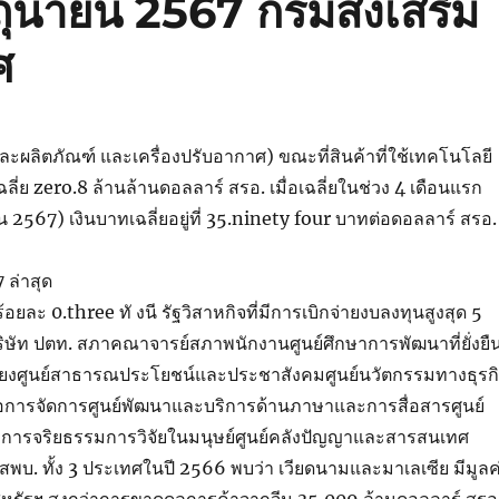
ถุนายน 2567 กรมส่งเสริม
ศ
ละผลิตภัณฑ์ และเครื่องปรับอากาศ) ขณะที่สินค้าที่ใช้เทคโนโลยี
ฉลี่ย zero.8 ล้านล้านดอลลาร์ สรอ. เมื่อเฉลี่ยในช่วง 4 เดือนแรก
567) เงินบาทเฉลี่ยอยู่ที่ 35.ninety four บาทต่อดอลลาร์ สรอ.
 ล่าสุด
้อยละ 0.three ทั งนี รัฐวิสาหกิจที่มีการเบิกจ่ายงบลงทุนสูงสุด 5
บริษัท ปตท. สภาคณาจารย์สภาพนักงานศูนย์ศึกษาการพัฒนาที่ยั่งยื
ยงศูนย์สาธารณประโยชน์และประชาสังคมศูนย์นวัตกรรมทางธุรก
ื่อการจัดการศูนย์พัฒนาและบริการด้านภาษาและการสื่อสารศูนย์
รจริยธรรมการวิจัยในมนุษย์ศูนย์คลังปัญญาและสารสนเทศ
พบ. ทั้ง 3 ประเทศในปี 2566 พบว่า เวียดนามและมาเลเซีย มีมูลค
สหรัฐฯ สูงกว่าการขาดดุลการค้าจากจีน 35,009 ล้านดอลลาร์ สรอ