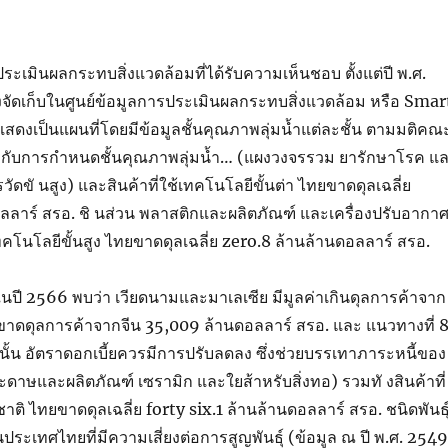
ะเมินผลกระทบสิ่งแวดล้อมที่ได้รับความเห็นชอบ ตั้งแต่ปี พ.ศ.
่งจัดเก็บในศูนย์ข้อมูลการประเมินผลกระทบสิ่งแวดล้อม หรือ Smar
ดงเป็นแผนที่โดยมีข้อมูลชั้นคุณภาพลุ่มน้ำแต่ละชั้น ตามมติคณ
ข้องกับการกำหนดชั้นคุณภาพลุ่มน้ำ… (แผงวงจรรวม ยารักษาโรค แ
รวัดขั นสูง) และสินค้าที่ใช้เทคโนโลยีขั้นต่า ไทยขาดดุลเฉลี่ย
ลลาร์ สรอ. ชิ นส่วน พลาสติกและผลิตภัณฑ์ และเครื่องปรับอากา
เทคโนโลยีขั้นสูง ไทยขาดดุลเฉลี่ย zero.8 ล้านล้านดอลลาร์ สรอ.
ในปี 2566 พบว่า เวียดนามและมาเลเซีย มีมูลค่าเกินดุลการค้าจาก
รขาดดุลการค้าจากจีน 35,009 ล้านดอลลาร์ สรอ. และ แนวทางที่ 
านั้น อัตราดอกเบี้ยควรมีการปรับลดลง ซึ่งช่วยบรรเทาภาระหนี้ของ
ะดาษและผลิตภัณฑ์ เซรามิก และใยส้าหรับสิ่งทอ) รวมทั งสินค้าที่
ติ ไทยขาดดุลเฉลี่ย forty six.1 ล้านล้านดอลลาร์ สรอ. ชนิดพันธุ
ในประเทศไทยที่มีความเสี่ยงต่อการสูญพันธุ์ (ข้อมูล ณ ปี พ.ศ. 2549