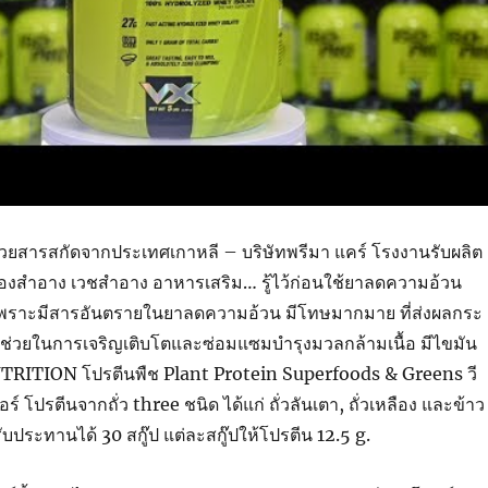
ม ด้วยสารสกัดจากประเทศเกาหลี – บริษัทพรีมา แคร์ โรงงานรับผลิต
ครื่องสำอาง เวชสำอาง อาหารเสริม… รู้ไว้ก่อนใช้ยาลดความอ้วน
ด เพราะมีสารอันตรายในยาลดความอ้วน มีโทษมากมาย ที่ส่งผลกระ
งช่วยในการเจริญเติบโตและซ่อมแซมบำรุงมวลกล้ามเนื้อ มีไขมัน
TRITION โปรตีนพืช Plant Protein Superfoods & Greens วี
ร์ โปรตีนจากถั่ว three ชนิด ได้แก่ ถั่วลันเตา, ถั่วเหลือง และข้าว
ับประทานได้ 30 สกู๊ป แต่ละสกู๊ปให้โปรตีน 12.5 g.