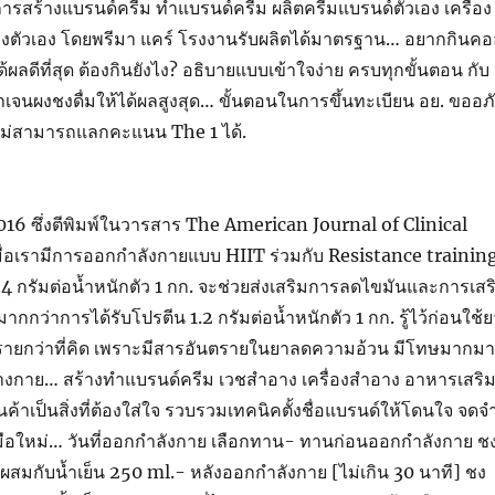
การสร้างแบรนด์ครีม ทำแบรนด์ครีม ผลิตครีมแบรนด์ตัวเอง เครื่อง
งตัวเอง โดยพรีมา แคร์ โรงงานรับผลิตได้มาตรฐาน… อยากกินคอ
้ผลดีที่สุด ต้องกินยังไง? อธิบายแบบเข้าใจง่าย ครบทุกขั้นตอน กับ
าเจนผงชงดื่มให้ได้ผลสูงสุด… ขั้นตอนในการขึ้นทะเบียน อย. ขออภ
อ ไม่สามารถแลกคะแนน The 1 ได้.
2016 ซึ่งตีพิมพ์ในวารสาร The American Journal of Clinical
มื่อเรามีการออกกำลังกายแบบ HIIT ร่วมกับ Resistance trainin
.4 กรัมต่อน้ำหนักตัว 1 กก. จะช่วยส่งเสริมการลดไขมันและการเสร
มากกว่าการได้รับโปรตีน 1.2 กรัมต่อน้ำหนักตัว 1 กก. รู้ไว้ก่อนใช้
ายกว่าที่คิด เพราะมีสารอันตรายในยาลดความอ้วน มีโทษมากม
ร่างกาย… สร้างทำแบรนด์ครีม เวชสำอาง เครื่องสำอาง อาหารเสริ
ินค้าเป็นสิ่งที่ต้องใส่ใจ รวบรวมเทคนิคตั้งชื่อแบรนด์ให้โดนใจ จดจ
มือใหม่… วันที่ออกกำลังกาย เลือกทาน- ทานก่อนออกกำลังกาย ช
 ผสมกับน้ำเย็น 250 ml.- หลังออกกำลังกาย [ไม่เกิน 30 นาที] ชง