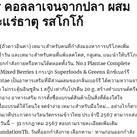
าร คอลลาเจนจากปลา ผสม
แร่ธาตุ รสโกโก้
 (ถั่วดาวอินคา) เหมาะสำหรับคนที่กำลังมองหาการบริโภคเพิ่ม
จำวัน และเหมาะสำหรับคนที่แพ้แลคโตส, กลูเตน. แนะนำให้บริโภ
อกกำลังกายหรือทานได้ตลอดทั้งวัน. No.1 Plantae Complete
Mixed Berries 1 กระปุก Superfoods & Greens มิกซ์เบอร์รี
tae เป็นอาหารเสริมที่มีส่วนผสมของกลิ่นเบอร์รี ได้ความหวานจ
ม่กระตุ้นอินซูลิน 1 สกู๊ป เท่ากับโปรตีน 20 g. สร้างทำแบรนด์ครี
อาง อาหารเสริม การตั้งชื่อแบรนด์สินค้าเป็นสิ่งที่ต้องใส่ใจ
ชื่อแบรนด์ให้โดนใจ จดจำง่าย เหมาะสำหรับมือใหม่… อย่างไรก็ต
านในเวทีประกวดรางวัลนวัตกรรมข้าวไทย ประจำปี 2567 สามารถส่ง
ต่วันนี้ – 31 กรกฎาคม 2567 สอบถามรายละเอียดเพิ่มเติม
FoundationTh. วันที่ออกกำลังกาย เลือกทาน- ทานก่อนออกกำลัง