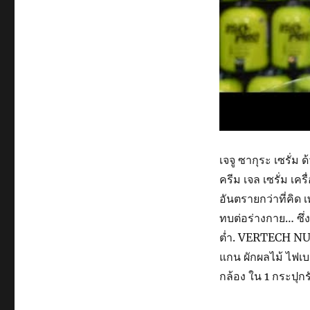
เจจู ซากุระ เซรั่
ครีม เจล เซรั่ม เ
อันตรายกว่าที่คิ
ทบต่อร่างกาย… ซึ่
ต่ำ. VERTECH NU
แกน ผักผลไม้ ไฟเบอ
กล้อง ใน 1 กระปุกร