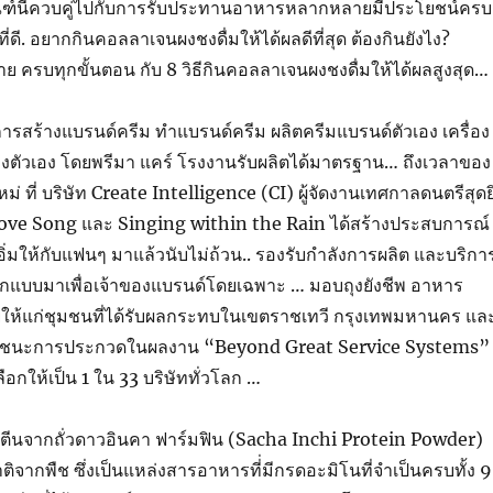
ณฑ์นี้ควบคู่ไปกับการรับประทานอาหารหลากหลายมีประโยชน์ครบ
ิตที่ดี. อยากกินคอลลาเจนผงชงดื่มให้ได้ผลดีที่สุด ต้องกินยังไง?
าย ครบทุกขั้นตอน กับ 8 วิธีกินคอลลาเจนผงชงดื่มให้ได้ผลสูงสุด…
การสร้างแบรนด์ครีม ทำแบรนด์ครีม ผลิตครีมแบรนด์ตัวเอง เครื่อง
งตัวเอง โดยพรีมา แคร์ โรงงานรับผลิตได้มาตรฐาน… ถึงเวลาของ
 ที่ บริษัท Create Intelligence (CI) ผู้จัดงานเทศกาลดนตรีสุดยิ
ove Song และ Singing within the Rain ได้สร้างประสบการณ์
่มให้กับแฟนๆ มาแล้วนับไม่ถ้วน.. รองรับกำลังการผลิต และบริกา
กแบบมาเพื่อเจ้าของแบรนด์โดยเฉพาะ … มอบถุงยังชีพ อาหาร
ให้แก่ชุมชนที่ได้รับผลกระทบในเขตราชเทวี กรุงเทพมหานคร แล
 … ชนะการประกวดในผลงาน “Beyond Great Service Systems”
อกให้เป็น 1 ใน 33 บริษัททั่วโลก …
รตีนจากถั่วดาวอินคา ฟาร์มฟิน (Sacha Inchi Protein Powder)
ิจากพืช ซึ่งเป็นแหล่งสารอาหารที่่มีกรดอะมิโนที่จำเป็นครบทั้ง 9