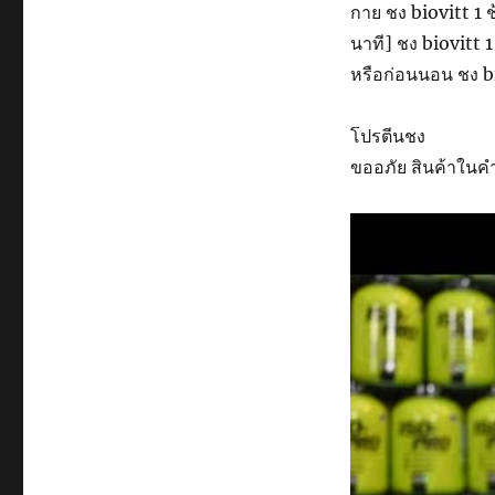
กาย ชง biovitt 1 
นาที] ชง biovitt 
หรือก่อนนอน ชง bi
โปรตีนชง
ขออภัย สินค้าในคำ