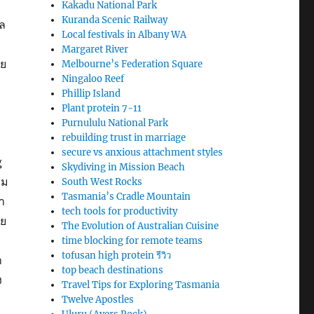
Kakadu National Park
Kuranda Scenic Railway
ล
Local festivals in Albany WA
Margaret River
ัย
Melbourne’s Federation Square
Ningaloo Reef
Phillip Island
Plant protein 7-11
Purnululu National Park
rebuilding trust in marriage
secure vs anxious attachment styles
g
Skydiving in Mission Beach
ิม
South West Rocks
Tasmania’s Cradle Mountain
ยา
tech tools for productivity
าย
The Evolution of Australian Cuisine
ม
time blocking for remote teams
tofusan high protein รีวิว
ำ
top beach destinations
ง
Travel Tips for Exploring Tasmania
Twelve Apostles